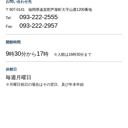
お問い合わせ先
〒807-0141
福岡県遠賀郡芦屋町大字山鹿1200番地
093-222-2555
Tel:
093-222-2957
Fax:
開館時間
9
30
17
時
分から
時
※入館は16時30分まで
休館日
毎週月曜日
※月曜日祝日の場合はその翌日、及び年末年始