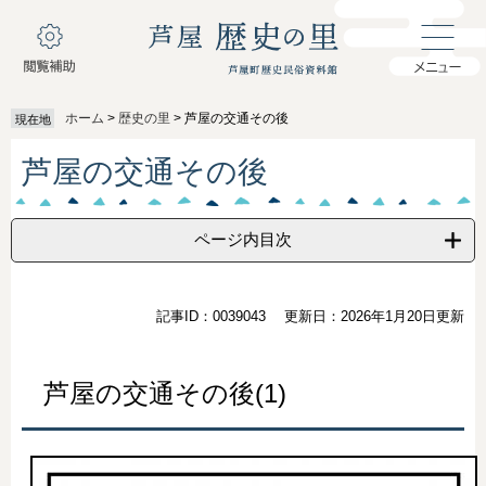
ペ
メ
ー
ニ
ジ
ュ
の
ー
先
を
ホーム
>
歴史の里
>
芦屋の交通その後
現在地
頭
飛
で
ば
本
芦屋の交通その後
す
し
文
。
て
本
文
ページ内目次
へ
記事ID：0039043
更新日：2026年1月20日更新
芦屋の交通その後(1)