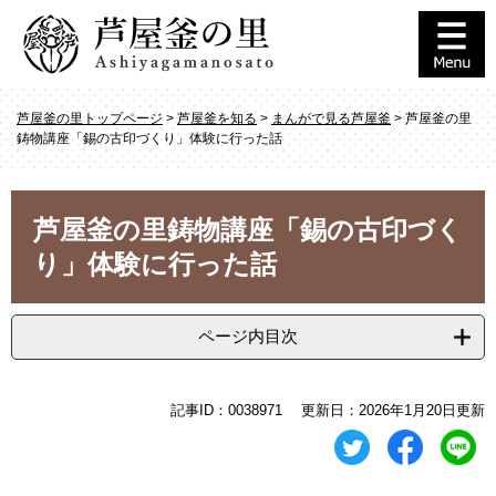
ペ
メ
ー
ニ
ジ
ュ
の
ー
先
を
芦屋釜の里トップページ
>
芦屋釜を知る
>
まんがで見る芦屋釜
>
芦屋釜の里
頭
飛
鋳物講座「錫の古印づくり」体験に行った話
で
ば
す
し
。
て
本
本
芦屋釜の里鋳物講座「錫の古印づく
文
文
り」体験に行った話
へ
ページ内目次
記事ID：0038971
更新日：2026年1月20日更新