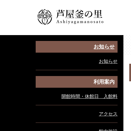
ペ
メ
ー
ニ
ジ
ュ
の
ー
先
を
頭
飛
で
ば
お知らせ
す
し
。
て
お知らせ
本
本
文
文
へ
利用案内
開館時間・休館日 入館料
アクセス