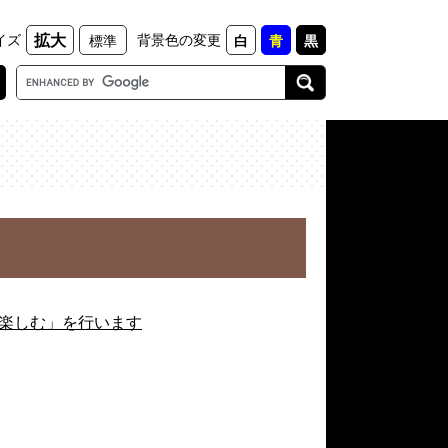
イズ
背景色の変更
拡大
標準
白
青
黒
G
o
o
g
l
e
カ
ス
タ
ム
検
索
楽しむ」を行います