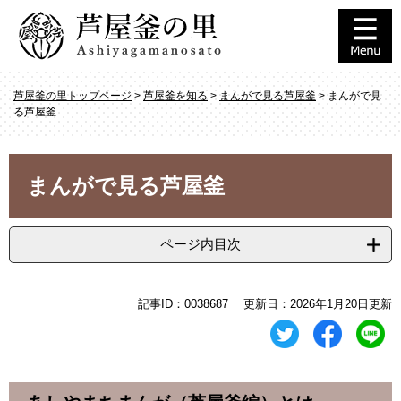
ペ
メ
ー
ニ
ジ
ュ
の
ー
先
を
芦屋釜の里トップページ
>
芦屋釜を知る
>
まんがで見る芦屋釜
>
まんがで見
頭
飛
る芦屋釜
で
ば
す
し
。
て
本
本
まんがで見る芦屋釜
文
文
へ
ページ内目次
記事ID：0038687
更新日：2026年1月20日更新