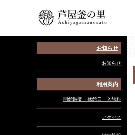
ペ
メ
ー
ニ
ジ
ュ
の
ー
先
を
頭
飛
で
ば
お知らせ
す
し
。
て
お知らせ
本
本
文
文
へ
利用案内
開館時間・休館日 入館料
アクセス