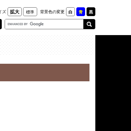
イズ
背景色の変更
拡大
標準
白
青
黒
G
o
o
g
l
e
カ
ス
タ
ム
検
索