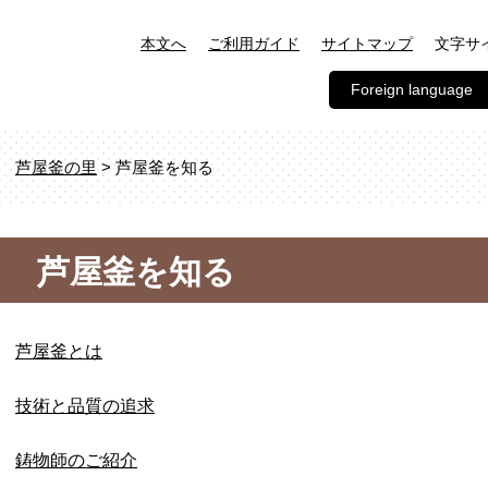
文字サ
本文へ
ご利用ガイド
サイトマップ
Foreign language
芦屋釜の里
>
芦屋釜を知る
芦屋釜を知る
芦屋釜とは
技術と品質の追求
鋳物師のご紹介