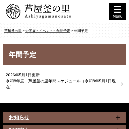
ペ
メ
ー
ニ
ジ
ュ
の
ー
先
を
芦屋釜の里
>
企画展・イベント・年間予定
>
年間予定
頭
飛
で
ば
す
し
本
。
て
年間予定
文
本
文
へ
2026年5月1日更新
令和8年度 芦屋釜の里年間スケジュール（令和8年5月1日現
在）
お知らせ