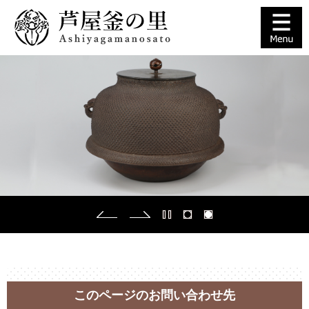
ペ
メ
ー
ニ
ジ
ュ
の
ー
先
を
頭
飛
で
ば
す
し
。
て
本
文
へ
本
文
このページのお問い合わせ先