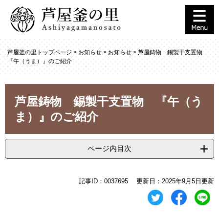
ペ
メ
ー
ニ
ジ
ュ
の
ー
先
を
芦屋釜の里トップページ
>
お知らせ
>
お知らせ
>
芦屋鋳物 錫製干支置物
頭
飛
『午（うま）』のご紹介
で
ば
す
し
。
て
本
本
芦屋鋳物 錫製干支置物 『午（う
文
文
ま）』のご紹介
へ
ページ内目次
記事ID：0037695
更新日：2025年9月5日更新