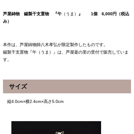
芦屋鋳物 錫製干支置物 『午
（うま）​
』 1個 6,000円（税込
み）
本作は、芦屋鋳物師八木孝弘が限定製作したものです。
錫製干支置物『午（うま）』は、芦屋釜の里の受付で販売していま
す。
サイズ
縦4.0cm×横2.4cm×高さ5.0cm