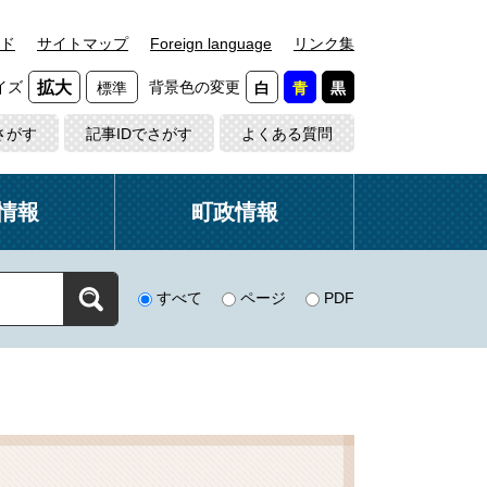
ド
サイトマップ
Foreign language
リンク集
イズ
背景色の変更
拡大
標準
白
青
黒
さがす
記事IDでさがす
よくある質問
情報
町政情報
すべて
ページ
PDF