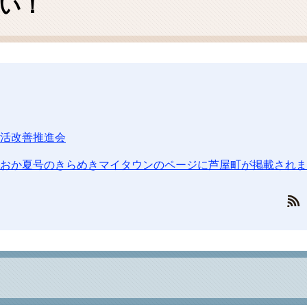
い！
ム
検
索
活改善推進会
おか夏号のきらめきマイタウンのページに芦屋町が掲載されま