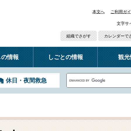
本文へ
ご利用ガイ
文字サ
組織でさがす
カレンダーで
しの情報
しごとの情報
観光
G
休日・夜間救急
o
o
g
l
e
カ
ス
タ