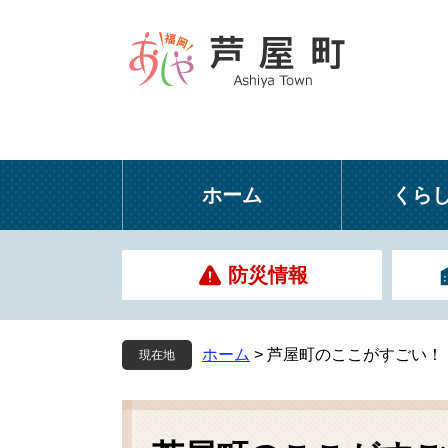
ペ
メ
ー
ニ
ジ
ュ
の
ー
先
を
頭
飛
で
ば
す
し
ホーム
くら
。
て
本
文
防災情報
へ
ホーム
>
芦屋町のここがすごい！
現在地
本
文