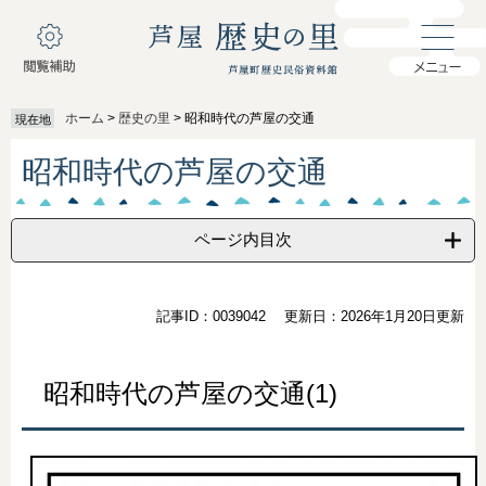
ペ
メ
ー
ニ
ジ
ュ
の
ー
先
を
ホーム
>
歴史の里
>
昭和時代の芦屋の交通
現在地
頭
飛
で
ば
本
昭和時代の芦屋の交通
す
し
文
。
て
本
文
ページ内目次
へ
記事ID：0039042
更新日：2026年1月20日更新
昭和時代の芦屋の交通(1)