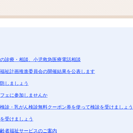
ム
検
索
の診療・相談、小児救急医療電話相談
福祉計画推進委員会の開催結果を公表します
防しましょう
フェに参加しませんか
検診・乳がん検診無料クーポン券を使って検診を受けましょう
を受けましょう
齢者福祉サービスのご案内