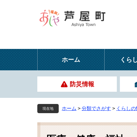
ペ
メ
ー
ニ
ジ
ュ
の
ー
先
を
頭
飛
で
ば
す
し
ホーム
くら
。
て
本
文
防災情報
へ
ホーム
>
分類でさがす
>
くらしの
現在地
本
文