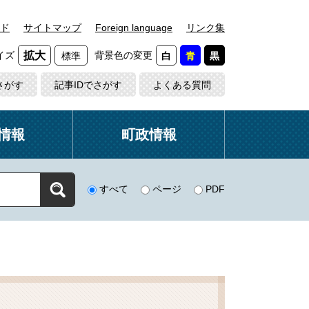
ド
サイトマップ
Foreign language
リンク集
イズ
背景色の変更
拡大
標準
白
青
黒
さがす
記事IDでさがす
よくある質問
情報
町政情報
すべて
ページ
PDF