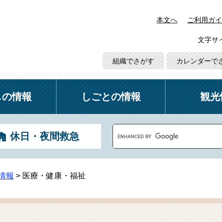
本文へ
ご利用ガイ
文字サ
組織でさがす
カレンダーで
しの情報
しごとの情報
観光
G
休日・夜間救急
o
o
g
l
情報
>
医療・健康・福祉
e
カ
ス
タ