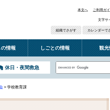
本文へ
ご利用ガイ
文字サ
組織でさがす
カレンダーで
しの情報
しごとの情報
観光
G
休日・夜間救急
o
o
g
l
会
>
学校教育課
e
カ
ス
タ