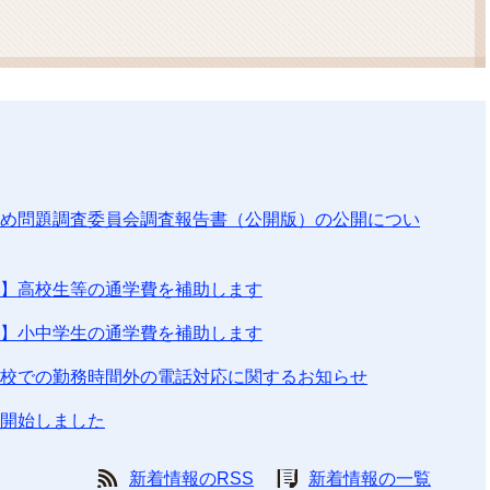
ム
検
索
め問題調査委員会調査報告書（公開版）の公開につい
】高校生等の通学費を補助します
】小中学生の通学費を補助します
校での勤務時間外の電話対応に関するお知らせ
開始しました
新着情報のRSS
新着情報の一覧