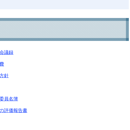
会議録
費
方針
委員名簿
の評価報告書