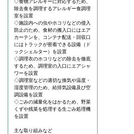
◇食物アレルギーに対応するため、
除去食を調理するアレルギー食調理
室を設置
◇施設内への虫やホコリなどの侵入
防止のため、食材の搬入口にはエア
カーテンを、コンテナ配送・回収口
にはトラックが密着できる設備（ド
ックシェルター）を設置
◇調理衣のホコリなどの除去を徹底
するため、調理室の入口にエアシャ
ワーを設置
◇調理室などの適切な換気や温度・
湿度管理のため、給排気設備及び空
調設備を設置
◇ごみの減量化をはかるため、野菜
くずや残菜を処理する生ごみ処理機
を設置
主な取り組みなど