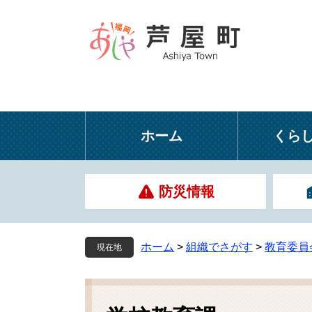
ペ
メ
ー
ニ
ジ
ュ
の
ー
先
を
頭
飛
で
ば
す
し
ホーム
くら
。
て
本
文
防災情報
へ
ホーム
>
組織でさがす
>
教育委員
現在地
本
文