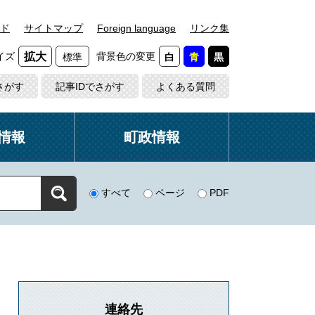
ド
サイトマップ
Foreign language
リンク集
イズ
背景色の変更
拡大
標準
白
青
黒
さがす
記事IDでさがす
よくある質問
情報
町政情報
すべて
ページ
PDF
連絡先