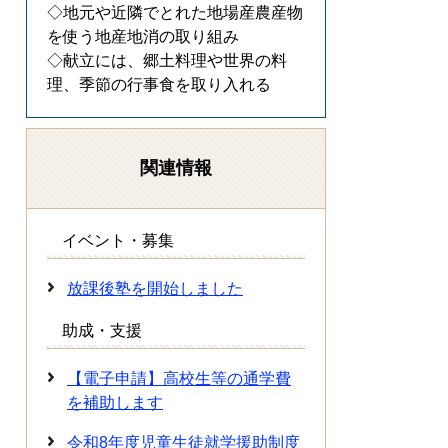
◇地元や近隣でとれた地場産農産物
を使う地産地消の取り組み
◇献立には、郷土料理や世界の料
理、季節の行事食を取り入れる
関連情報
イベント・募集
放課後塾を開始しました
助成・支援
【電子申請】高校生等の通学費
を補助します
令和8年度児童生徒就学援助制度