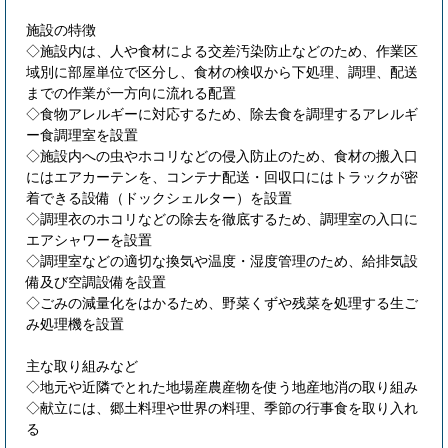
施設の特徴
◇施設内は、人や食材による交差汚染防止などのため、作業区
域別に部屋単位で区分し、食材の検収から下処理、調理、配送
までの作業が一方向に流れる配置
◇食物アレルギーに対応するため、除去食を調理するアレルギ
ー食調理室を設置
◇施設内への虫やホコリなどの侵入防止のため、食材の搬入口
にはエアカーテンを、コンテナ配送・回収口にはトラックが密
着できる設備（ドックシェルター）を設置
◇調理衣のホコリなどの除去を徹底するため、調理室の入口に
エアシャワーを設置
◇調理室などの適切な換気や温度・湿度管理のため、給排気設
備及び空調設備を設置
◇ごみの減量化をはかるため、野菜くずや残菜を処理する生ご
み処理機を設置
主な取り組みなど
◇地元や近隣でとれた地場産農産物を使う地産地消の取り組み
◇献立には、郷土料理や世界の料理、季節の行事食を取り入れ
る