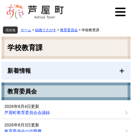
ペ
メ
ー
ニ
ジ
ュ
の
ー
先
を
ホーム
>
組織でさがす
>
教育委員会
>
学校教育課
現在地
頭
飛
本
で
ば
文
す
し
学校教育課
。
て
本
文
新着情報
へ
教育委員会
2026年8月4日更新
芦屋町教育委員会会議録
2026年8月3日更新
教育委員会の交際費