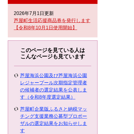
2026年7月1日更新
芦屋町生活応援商品券を発行します
【令和8年10月1日使用開始】
このページを見ている人は
こんなページも見ています
芦屋海浜公園及び芦屋海浜公園
レジャープール次期指定管理者
の候補者の選定結果を公表しま
す（令和8年度選定結果）
芦屋町企業版ふるさと納税マッ
チング支援業務公募型プロポー
ザルの選定結果をお知らせしま
す