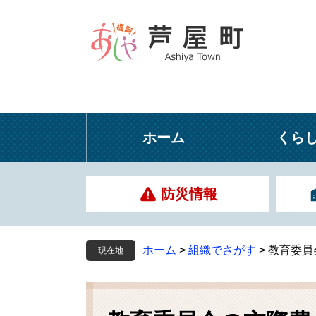
ペ
メ
ー
ニ
ジ
ュ
の
ー
先
を
頭
飛
で
ば
す
し
ホーム
くら
。
て
本
文
防災情報
へ
ホーム
>
組織でさがす
>
教育委員
現在地
本
文