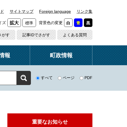
ド
サイトマップ
Foreign language
リンク集
イズ
背景色の変更
拡大
標準
白
青
黒
さがす
記事IDでさがす
よくある質問
情報
町政情報
すべて
ページ
PDF
重要なお知らせ