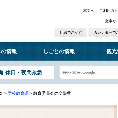
本文へ
ご利用ガイ
文字サ
組織でさがす
カレンダーで
しの情報
しごとの情報
観光
G
休日・夜間救急
o
o
g
l
会
>
学校教育課
>
教育委員会の交際費
e
カ
ス
タ