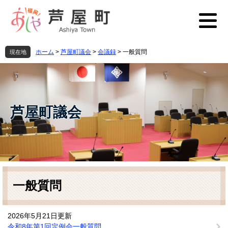
ペ
メ
ー
ニ
ジ
ュ
の
ー
先
を
ホーム
>
芦屋町議会
>
会議録
>
一般質問
現在地
頭
飛
で
ば
す
し
。
て
本
芦屋町議会
文
へ
本
文
一般質問
2026年5月21日更新
令和8年第1回定例会一般質問