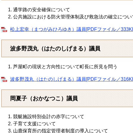
通学路の安全確保について
公共施設における防火管理体制及び救急法の確立につい
松上宏幸（まつがみひろゆき）議員[PDFファイル／333KB
波多野茂丸（はたのしげまる）議員
芦屋町の現状と方向性について町長に所見を問う
波多野茂丸（はたのしげまる）議員[PDFファイル／316KB
岡夏子（おかなつこ）議員
競艇施設特別会計の赤字について
子育て支援について
山鹿保育所の指定管理者制度の導入について