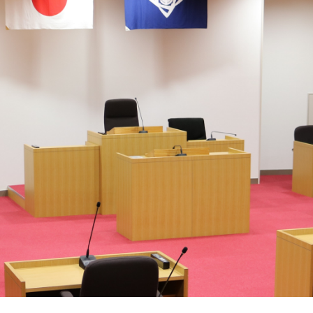
ム
検
索