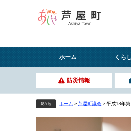
ペ
メ
ー
ニ
ジ
ュ
の
ー
先
を
頭
飛
で
ば
す
し
ホーム
くら
。
て
本
文
防災情報
へ
ホーム
>
芦屋町議会
>
平成18年
現在地