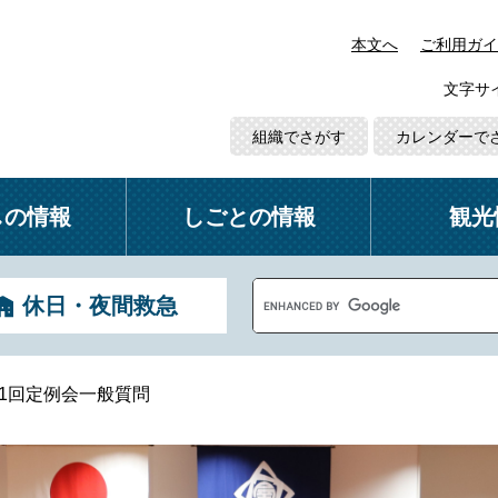
本文へ
ご利用ガイ
文字サ
組織でさがす
カレンダーで
しの情報
しごとの情報
観光
G
休日・夜間救急
o
o
g
l
第1回定例会一般質問
e
カ
ス
タ