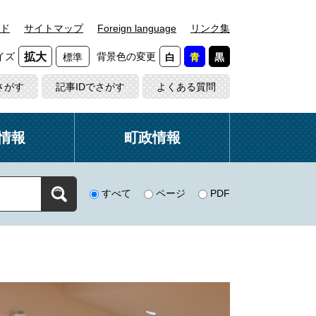
ド
サイトマップ
Foreign language
リンク集
イズ
背景色の変更
拡大
標準
白
青
黒
さがす
記事IDでさがす
よくある質問
情報
町政情報
すべて
ページ
PDF