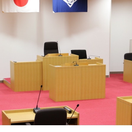
ム
検
索