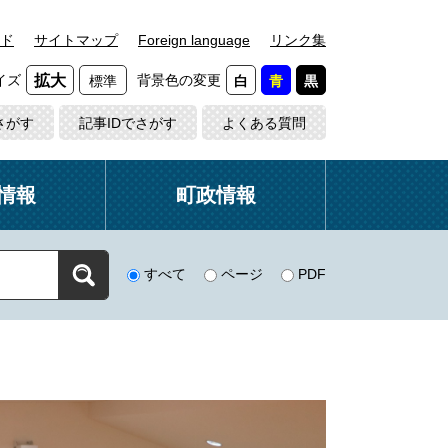
ド
サイトマップ
Foreign language
リンク集
イズ
背景色の変更
拡大
標準
白
青
黒
さがす
記事IDでさがす
よくある質問
情報
町政情報
すべて
ページ
PDF