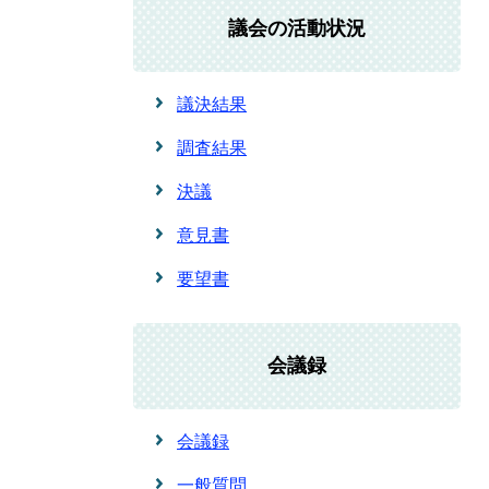
議会の活動状況
議決結果
調査結果
決議
意見書
要望書
会議録
会議録
一般質問