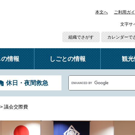
本文へ
ご利用ガイ
文字サ
組織でさがす
カレンダーで
しの情報
しごとの情報
観光
G
休日・夜間救急
o
o
g
l
>
議会交際費
e
カ
ス
タ