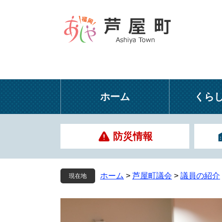
ペ
メ
ー
ニ
ジ
ュ
の
ー
先
を
頭
飛
で
ば
す
し
ホーム
くら
。
て
本
文
防災情報
へ
ホーム
>
芦屋町議会
>
議員の紹介
現在地