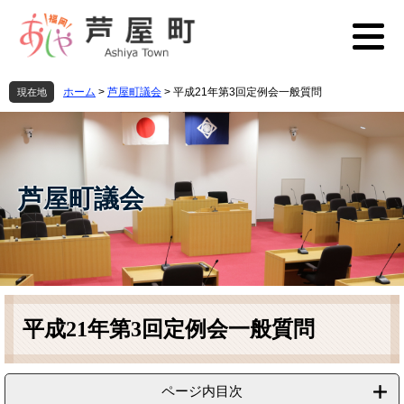
ペ
メ
ー
ニ
ジ
ュ
の
ー
先
を
ホーム
>
芦屋町議会
>
平成21年第3回定例会一般質問
現在地
頭
飛
で
ば
す
し
。
て
本
芦屋町議会
文
へ
本
文
平成21年第3回定例会一般質問
ページ内目次