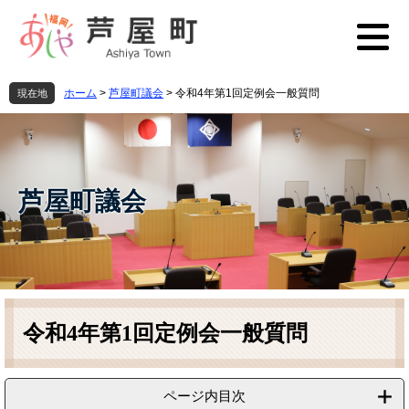
ペ
メ
ー
ニ
ジ
ュ
の
ー
先
を
ホーム
>
芦屋町議会
>
令和4年第1回定例会一般質問
現在地
頭
飛
で
ば
す
し
。
て
本
芦屋町議会
文
へ
本
文
令和4年第1回定例会一般質問
ページ内目次