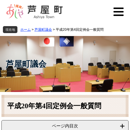
ペ
メ
ー
ニ
ジ
ュ
の
ー
先
を
ホーム
>
芦屋町議会
>
平成20年第4回定例会一般質問
現在地
頭
飛
で
ば
す
し
。
て
本
芦屋町議会
文
へ
本
文
平成20年第4回定例会一般質問
ページ内目次