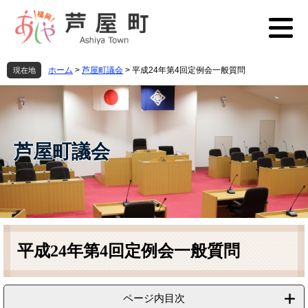
ペ
メ
ー
ニ
ジ
ュ
の
ー
先
を
ホーム
>
芦屋町議会
>
平成24年第4回定例会一般質問
現在地
頭
飛
で
ば
す
し
。
て
本
芦屋町議会
文
へ
本
文
平成24年第4回定例会一般質問
ページ内目次