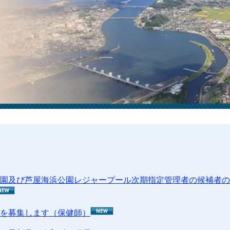
ム
検
索
園及び芦屋海浜公園レジャープール次期指定管理者の候補者の
を募集します（保健師）