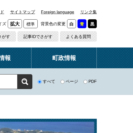
ド
サイトマップ
Foreign language
リンク集
イズ
背景色の変更
拡大
標準
白
青
黒
さがす
記事IDでさがす
よくある質問
情報
町政情報
すべて
ページ
PDF