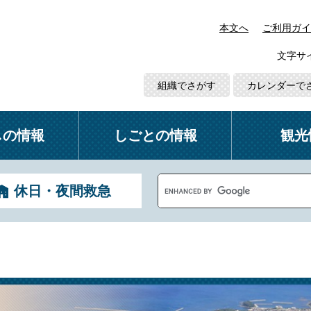
本文へ
ご利用ガイ
文字サ
組織でさがす
カレンダーで
しの情報
しごとの情報
観光
G
休日・夜間救急
o
o
g
l
e
カ
ス
タ