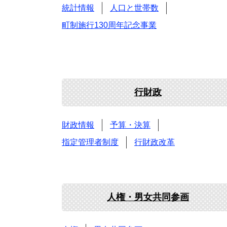
統計情報
人口と世帯数
町制施行130周年記念事業
行財政
財政情報
予算・決算
指定管理者制度
行財政改革
人権・男女共同参画