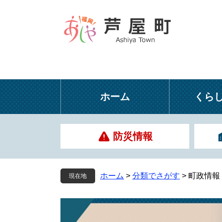
ペ
メ
ー
ニ
ジ
ュ
の
ー
先
を
頭
飛
で
ば
す
し
ホーム
くら
。
て
本
文
防災情報
へ
ホーム
>
分類でさがす
>
町政情報
現在地
本
文