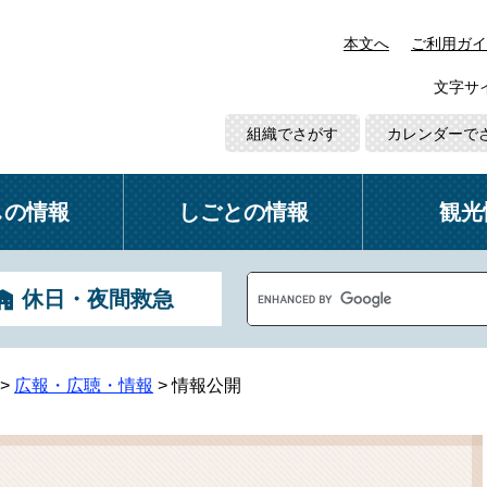
本文へ
ご利用ガイ
文字サ
組織でさがす
カレンダーで
しの情報
しごとの情報
観光
G
休日・夜間救急
o
o
g
l
>
広報・広聴・情報
>
情報公開
e
カ
ス
タ