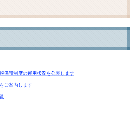
ム
検
索
報保護制度の運用状況を公表します
をご案内します
覧