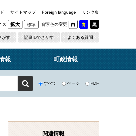
ド
サイトマップ
Foreign language
リンク集
イズ
背景色の変更
拡大
標準
白
青
黒
さがす
記事IDでさがす
よくある質問
情報
町政情報
すべて
ページ
PDF
関連情報