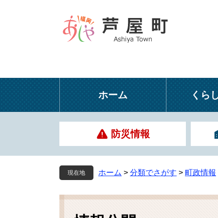
ペ
メ
ー
ニ
ジ
ュ
の
ー
先
を
頭
飛
で
ば
す
し
ホーム
くら
。
て
本
文
防災情報
へ
ホーム
>
分類でさがす
>
町政情報
現在地
本
文