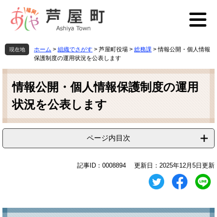
ペ
メ
ー
ニ
ジ
ュ
の
ー
先
を
ホーム
>
組織でさがす
>
芦屋町役場
>
総務課
>
情報公開・個人情報
現在地
頭
飛
保護制度の運用状況を公表します
で
ば
本
す
し
文
情報公開・個人情報保護制度の運用
。
て
本
状況を公表します
文
へ
ページ内目次
記事ID：0008894
更新日：2025年12月5日更新