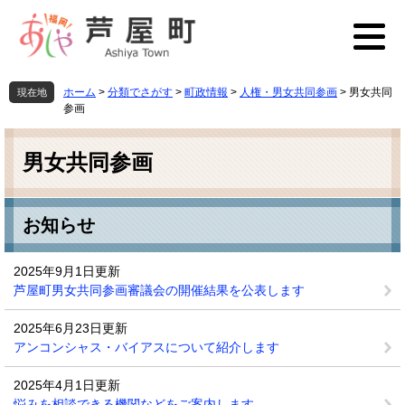
ペ
メ
ー
ニ
ジ
ュ
の
ー
先
を
ホーム
>
分類でさがす
>
町政情報
>
人権・男女共同参画
>
男女共同
現在地
頭
飛
参画
で
ば
本
す
し
文
男女共同参画
。
て
本
文
へ
お知らせ
2025年9月1日更新
芦屋町男女共同参画審議会の開催結果を公表します
2025年6月23日更新
アンコンシャス・バイアスについて紹介します
2025年4月1日更新
悩みを相談できる機関などをご案内します