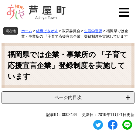
ペ
メ
ー
ニ
ジ
ュ
の
ー
先
を
ホーム
>
組織でさがす
>
教育委員会
>
生涯学習課
>
福岡県では企
現在地
頭
飛
業・事業所の 「子育て応援宣言企業」登録制度を実施しています
で
ば
本
す
し
文
福岡県では企業・事業所の 「子育て
。
て
本
応援宣言企業」登録制度を実施して
文
へ
います
ページ内目次
記事ID：0002434
更新日：2019年11月21日更新