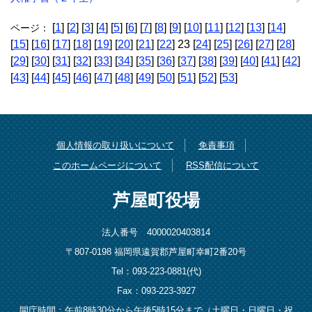
[
1
] [
2
] [
3
] [
4
] [
5
] [
6
] [
7
] [
8
] [
9
] [
10
] [
11
] [
12
] [
13
] [
14
]
ページ：
[
15
] [
16
] [
17
] [
18
] [
19
] [
20
] [
21
] [
22
] 23 [
24
] [
25
] [
26
] [
27
] [
28
]
[
29
] [
30
] [
31
] [
32
] [
33
] [
34
] [
35
] [
36
] [
37
] [
38
] [
39
] [
40
] [
41
] [
42
]
[
43
] [
44
] [
45
] [
46
] [
47
] [
48
] [
49
] [
50
] [
51
] [
52
] [
53
]
個人情報の取り扱いについて
免責事項
このホームページについて
RSS配信について
芦屋町役場
法人番号 4000020403814
〒807-0198 福岡県遠賀郡芦屋町幸町2番20号
Tel：093-223-0881(代)
Fax：093-223-3927
開庁時間：午前8時30分から午後5時15分まで（土曜日・日曜日・祝