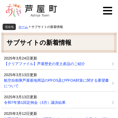
ペ
メ
ー
ニ
ジ
ュ
の
ー
先
を
ホーム
>
サブサイトの新着情報
現在地
頭
飛
本
で
ば
文
す
し
サブサイトの新着情報
。
て
本
文
2025年3月24日更新
へ
【クリアファイル】芦屋歴史の里土産品のご紹介
2025年3月13日更新
航空自衛隊芦屋基地周辺のPFOS及びPFOA対策に関する要望書
について
2025年3月13日更新
令和7年第1回定例会（3月）議決結果
2025年3月12日更新