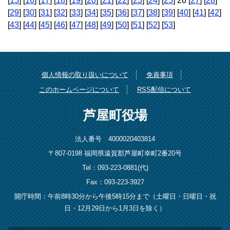
[
15
] [
16
] [
17
] [
18
] [
19
] [
20
] [
21
] [
22
] [
23
] [
24
] [
25
] 26 [
27
] [
28
]
[
29
] [
30
] [
31
] [
32
] [
33
] [
34
] [
35
] [
36
] [
37
] [
38
] [
39
] [
40
] [
41
] [
42
]
[
43
] [
44
] [
45
] [
46
] [
47
] [
48
] [
49
] [
50
] [
51
] [
52
] [
53
]
個人情報の取り扱いについて
免責事項
このホームページについて
RSS配信について
芦屋町役場
法人番号 4000020403814
〒807-0198 福岡県遠賀郡芦屋町幸町2番20号
Tel：093-223-0881(代)
Fax：093-223-3927
開庁時間：午前8時30分から午後5時15分まで（土曜日・日曜日・祝
日・12月29日から1月3日を除く）