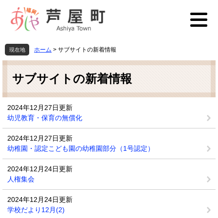
ペ
メ
ー
ニ
ジ
ュ
の
ー
先
を
ホーム
>
サブサイトの新着情報
現在地
頭
飛
本
で
ば
文
す
し
サブサイトの新着情報
。
て
本
文
2024年12月27日更新
へ
幼児教育・保育の無償化
2024年12月27日更新
幼稚園・認定こども園の幼稚園部分（1号認定）
2024年12月24日更新
人権集会
2024年12月24日更新
学校だより12月(2)