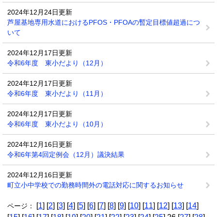
2024年12月24日更新
芦屋基地専用水道におけるPFOS・PFOAの暫定目標値超過につ
いて
2024年12月17日更新
令和6年度 東小だより（12月）
2024年12月17日更新
令和6年度 東小だより（11月）
2024年12月17日更新
令和6年度 東小だより（10月）
2024年12月16日更新
令和6年第4回定例会（12月）議決結果
2024年12月16日更新
町立小中学校での勤務時間外の電話対応に関するお知らせ
[
1
] [
2
] [
3
] [
4
] [
5
] [
6
] [
7
] [
8
] [
9
] [
10
] [
11
] [
12
] [
13
] [
14
]
ページ：