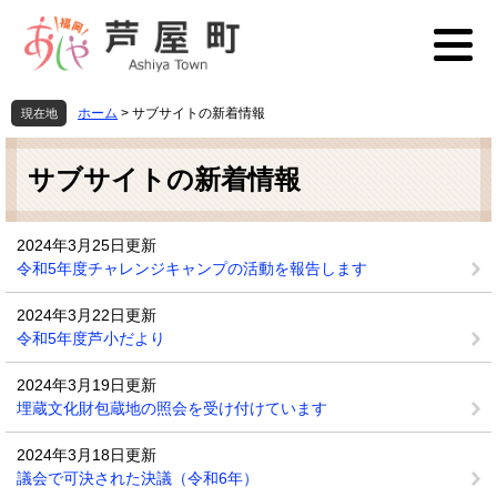
ペ
メ
ー
ニ
ジ
ュ
の
ー
先
を
ホーム
>
サブサイトの新着情報
現在地
頭
飛
本
で
ば
文
す
し
サブサイトの新着情報
。
て
本
文
2024年3月25日更新
へ
令和5年度チャレンジキャンプの活動を報告します
2024年3月22日更新
令和5年度芦小だより
2024年3月19日更新
埋蔵文化財包蔵地の照会を受け付けています
2024年3月18日更新
議会で可決された決議（令和6年）