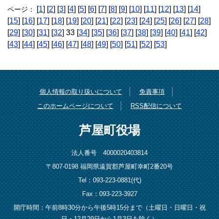
[
1
] [
2
] [
3
] [
4
] [
5
] [
6
] [
7
] [
8
] [
9
] [
10
] [
11
] [
12
] [
13
] [
14
]
ページ：
[
15
] [
16
] [
17
] [
18
] [
19
] [
20
] [
21
] [
22
] [
23
] [
24
] [
25
] [
26
] [
27
] [
28
]
[
29
] [
30
] [
31
] [
32
] 33 [
34
] [
35
] [
36
] [
37
] [
38
] [
39
] [
40
] [
41
] [
42
]
[
43
] [
44
] [
45
] [
46
] [
47
] [
48
] [
49
] [
50
] [
51
] [
52
] [
53
]
個人情報の取り扱いについて
免責事項
このホームページについて
RSS配信について
芦屋町役場
法人番号 4000020403814
〒807-0198 福岡県遠賀郡芦屋町幸町2番20号
Tel：093-223-0881(代)
Fax：093-223-3927
開庁時間：午前8時30分から午後5時15分まで（土曜日・日曜日・祝
日・12月29日から1月3日を除く）