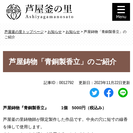
ペ
メ
ー
ニ
ジ
ュ
の
ー
先
を
芦屋釜の里トップページ
>
お知らせ
>
お知らせ
>
芦屋鋳物「青銅製香立」の
頭
飛
ご紹介
で
ば
す
し
。
て
本
本
芦屋鋳物「青銅製香立」のご紹介
文
文
へ
記事ID：0012792
更新日：2023年11月22日更新
芦屋鋳物『青銅製香立』 1個 5000円（税込み）
芦屋釜の里鋳物師が限定製作した作品です。中央の穴に短寸の線香
を挿して使用します。