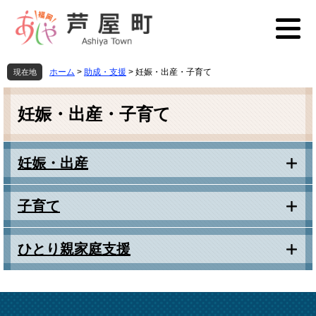
ペ
メ
ー
ニ
ジ
ュ
の
ー
先
を
ホーム
>
助成・支援
>
妊娠・出産・子育て
現在地
頭
飛
本
で
ば
文
す
し
妊娠・出産・子育て
。
て
本
文
妊娠・出産
へ
子育て
ひとり親家庭支援