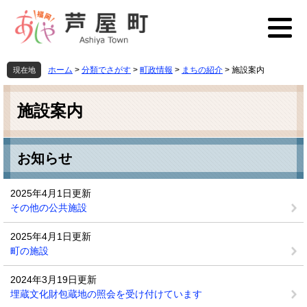
ペ
メ
ー
ニ
ジ
ュ
の
ー
先
を
ホーム
>
分類でさがす
>
町政情報
>
まちの紹介
>
施設案内
現在地
頭
飛
本
で
ば
文
す
し
施設案内
。
て
本
文
お知らせ
へ
2025年4月1日更新
その他の公共施設
2025年4月1日更新
町の施設
2024年3月19日更新
埋蔵文化財包蔵地の照会を受け付けています