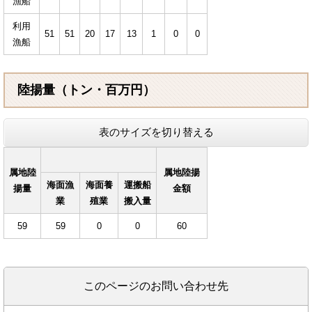
漁船
利用
51
51
20
17
13
1
0
0
漁船
陸揚量（トン・百万円）
表のサイズを切り替える
属地陸
属地陸揚
海面漁
海面養
運搬船
揚量
金額
業
殖業
搬入量
59
59
0
0
60
このページのお問い合わせ先