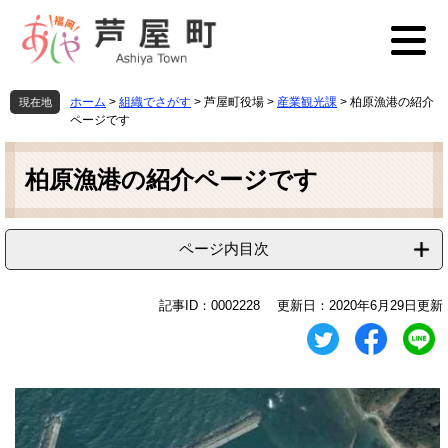
ペ
メ
ー
ニ
ジ
ュ
の
ー
先
を
ホーム
>
組織でさがす
>
芦屋町役場
>
産業観光課
>
柏原漁港の紹介
現在地
頭
飛
ページです
で
ば
本
す
し
文
柏原漁港の紹介ページです
。
て
本
文
へ
ページ内目次
記事ID：0002228
更新日：2020年6月29日更新