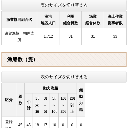
表のサイズを切り替える
漁港
利用
漁業
海上作業
漁業協同組合名
地区人口
組合員数
経営体数
従事者数
遠賀漁協 柏原支
1,712
31
31
33
所
漁船数（隻）
表のサイズを切り替える
動力漁船
無
総
動
3t
3t
5t
10t
20t
区分
小
数
力
未
～
～
～
以
計
船
満
5t
10t
20t
上
登録
45
45
18
17
10
0
0
0