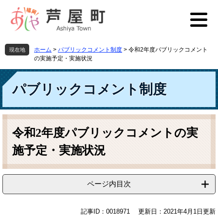
ペ
メ
ー
ニ
ジ
ュ
の
ー
先
を
ホーム
>
パブリックコメント制度
>
令和2年度パブリックコメント
現在地
頭
飛
の実施予定・実施状況
で
ば
す
し
パブリックコメント制度
。
て
本
文
へ
本
文
令和2年度パブリックコメントの実
施予定・実施状況
ページ内目次
記事ID：0018971
更新日：2021年4月1日更新