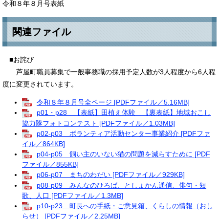
令和８年８月号表紙
関連ファイル
■お詫び
芦屋町職員募集で一般事務職の採用予定人数が3人程度から6人程
度に変更されています。
令和８年８月号全ページ [PDFファイル／5.16MB]
p01・p28 【表紙】田植え体験 【裏表紙】地域おこし
協力隊フォトコンテスト [PDFファイル／1.03MB]
p02-p03 ボランティア活動センター事業紹介 [PDFファ
イル／864KB]
p04-p05 飼い主のいない猫の問題を減らすために [PDF
ファイル／855KB]
p06-p07 まちのわだい [PDFファイル／929KB]
p08-p09 みんなのひろば、としょかん通信、俳句・短
歌、人口 [PDFファイル／1.3MB]
p10-p23 町長への手紙・ご意見箱、くらしの情報（おし
らせ） [PDFファイル／2.25MB]