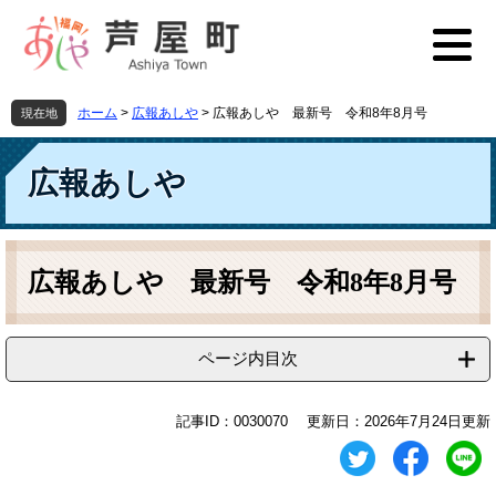
ペ
メ
ー
ニ
ジ
ュ
の
ー
先
を
ホーム
>
広報あしや
>
広報あしや 最新号 令和8年8月号
現在地
頭
飛
で
ば
す
し
広報あしや
。
て
本
文
本
へ
文
広報あしや 最新号 令和8年8月号
ページ内目次
記事ID：0030070
更新日：2026年7月24日更新