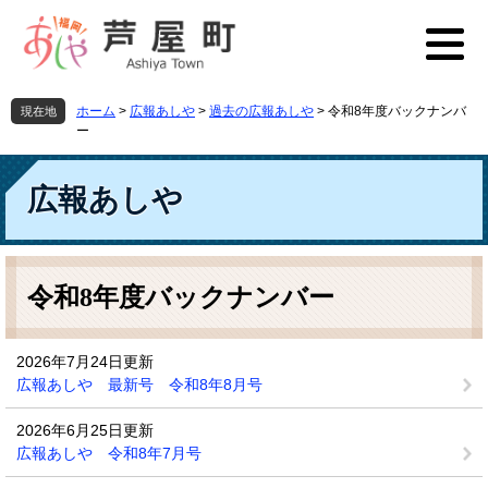
ペ
メ
ー
ニ
ジ
ュ
の
ー
先
を
ホーム
>
広報あしや
>
過去の広報あしや
>
令和8年度バックナンバ
現在地
頭
飛
ー
で
ば
す
し
広報あしや
。
て
本
文
へ
本
文
令和8年度バックナンバー
2026年7月24日更新
広報あしや 最新号 令和8年8月号
2026年6月25日更新
広報あしや 令和8年7月号