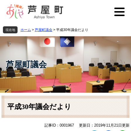
ペ
メ
ー
ニ
ジ
ュ
の
ー
先
を
ホーム
>
芦屋町議会
>
平成30年議会だより
現在地
頭
飛
で
ば
す
し
。
て
本
芦屋町議会
文
へ
本
文
平成30年議会だより
記事ID：0001967
更新日：2019年11月21日更新