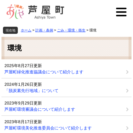
ペ
メ
ー
ニ
ジ
ュ
の
ー
先
を
ホーム
>
計画・条例
>
ごみ・環境・衛生
>
環境
現在地
頭
飛
本
で
ば
文
す
し
環境
。
て
本
文
2025年8月27日更新
へ
芦屋町緑化推進協議会について紹介します
2024年1月26日更新
「脱炭素先行地域」について
2023年9月29日更新
芦屋町環境審議会について紹介します
2023年8月17日更新
芦屋町環境美化推進委員会について紹介します