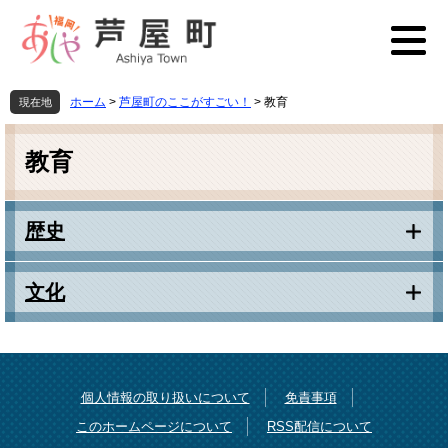
ペ
メ
ー
ニ
ジ
ュ
の
ー
先
を
ホーム
>
芦屋町のここがすごい！
>
教育
現在地
頭
飛
本
で
ば
文
す
し
教育
。
て
本
文
歴史
へ
文化
個人情報の取り扱いについて
免責事項
このホームページについて
RSS配信について