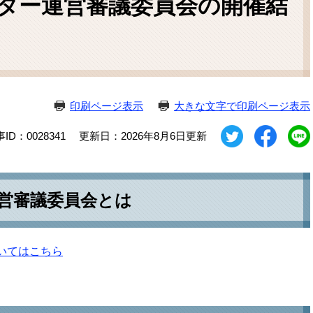
ター運営審議委員会の開催結
ム
検
索
印刷ページ表示
大きな文字で印刷ページ表示
ID：0028341
更新日：2026年8月6日更新
営審議委員会とは
いてはこちら