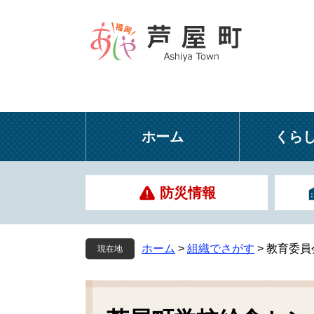
ペ
メ
ー
ニ
ジ
ュ
の
ー
先
を
頭
飛
で
ば
す
し
ホーム
くら
。
て
本
文
防災情報
へ
ホーム
>
組織でさがす
>
教育委員
現在地
本
文