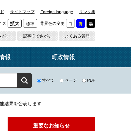
ド
サイトマップ
Foreign language
リンク集
イズ
背景色の変更
拡大
標準
白
青
黒
さがす
記事IDでさがす
よくある質問
情報
町政情報
すべて
ページ
PDF
催結果を公表します
重要なお知らせ