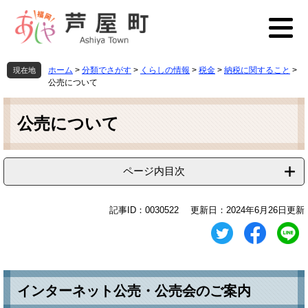
ペ
メ
ー
ニ
ジ
ュ
の
ー
先
を
ホーム
>
分類でさがす
>
くらしの情報
>
税金
>
納税に関すること
>
現在地
頭
飛
公売について
で
ば
本
す
し
文
公売について
。
て
本
文
へ
ページ内目次
記事ID：0030522
更新日：2024年6月26日更新
インターネット公売・公売会のご案内