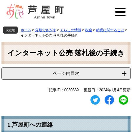
ペ
メ
ー
ニ
ジ
ュ
の
ー
先
を
ホーム
>
分類でさがす
>
くらしの情報
>
税金
>
納税に関すること
>
現在地
頭
飛
インターネット公売 落札後の手続き
で
ば
本
す
し
文
インターネット公売 落札後の手続き
。
て
本
文
へ
ページ内目次
記事ID：0030539
更新日：2024年1月4日更新
1.芦屋町への連絡