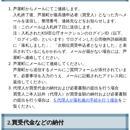
芦屋町からメールにてご連絡します。
入札終了後、芦屋町が最高価申込者（買受人）となった方へメ
ールを送信し、整理番号、連絡先などをお知らせします。
注：このメールは入札終了日に送信します。
注：入札されたKSI官公庁オークションのログインID（以下、
「ログインID」といいます）でログインした公売物件詳細画面
に「落札しました」、「次順位買受申込者となりました」と表
示されているにもかかわらず、メールが届かない場合には、芦
屋町へ連絡してください。
芦屋町にメールにて連絡してください。
芦屋町から送信するメールにご質問フォームが添付されていま
す。必要事項を入力のうえ、メールに記載されたアドレス宛に
返信してください。
代理人が買受代金の納付および必要書類の提出を行う場合
買受人ご本人以外（代理人）が買受金額の納付および必要書類
の提出を行う場合は、
5.代理人が落札後の手続を行う場合
をご
覧ください。
2.買受代金などの納付