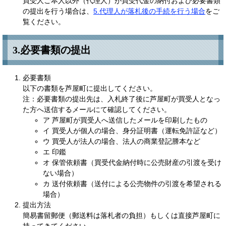
買受人ご本人以外（代理人）が買受代金の納付および必要書類
の提出を行う場合は、
5.代理人が落札後の手続を行う場合
をご
覧ください。
3.必要書類の提出
必要書類
以下の書類を芦屋町に提出してください。
注：必要書類の提出先は、入札終了後に芦屋町が買受人となっ
た方へ送信するメールにて確認してください。
ア 芦屋町が買受人へ送信したメールを印刷したもの
イ 買受人が個人の場合、身分証明書（運転免許証など）
ウ 買受人が法人の場合、法人の商業登記謄本など
エ 印鑑
オ 保管依頼書（買受代金納付時に公売財産の引渡を受け
ない場合）
カ 送付依頼書（送付による公売物件の引渡を希望される
場合）
提出方法
簡易書留郵便（郵送料は落札者の負担）もしくは直接芦屋町に