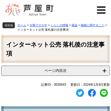
ペ
メ
ー
ニ
ジ
ュ
の
ー
先
を
ホーム
>
分類でさがす
>
くらしの情報
>
税金
>
納税に関すること
>
現在地
頭
飛
インターネット公売 落札後の注意事項
で
ば
本
す
し
文
インターネット公売 落札後の注意事
。
て
本
項
文
へ
ページ内目次
記事ID：0030543
更新日：2024年1月4日更新