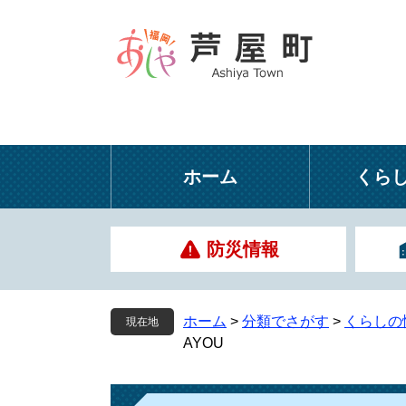
ペ
メ
ー
ニ
ジ
ュ
の
ー
先
を
頭
飛
で
ば
す
し
ホーム
くら
。
て
本
文
防災情報
へ
ホーム
>
分類でさがす
>
くらしの
現在地
AYOU