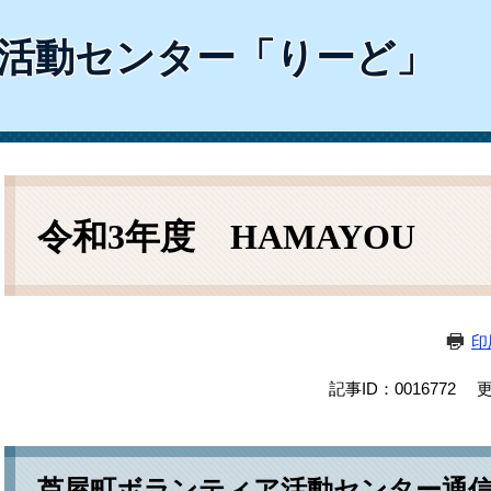
ム
検
活動センター「りーど」
索
本
文
令和3年度 HAMAYOU
印
記事ID：0016772
更
芦屋町ボランティア活動センター通信紙