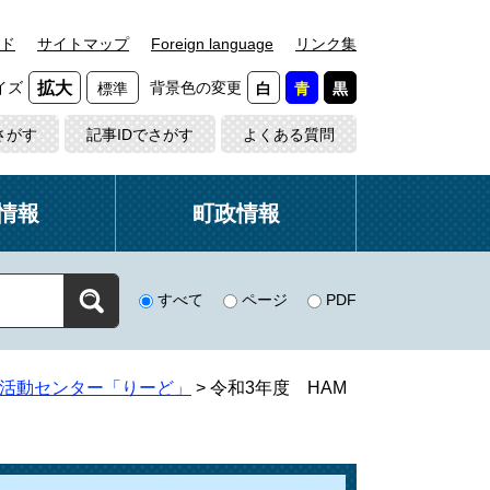
ド
サイトマップ
Foreign language
リンク集
イズ
背景色の変更
拡大
標準
白
青
黒
さがす
記事IDでさがす
よくある質問
情報
町政情報
すべて
ページ
PDF
活動センター「りーど」
>
令和3年度 HAM