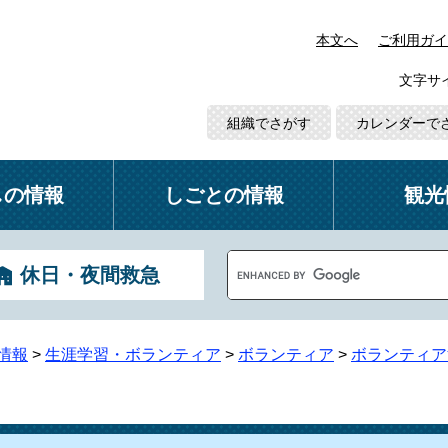
本文へ
ご利用ガイ
文字サ
組織でさがす
カレンダーで
しの情報
しごとの情報
観光
G
休日・夜間救急
o
o
g
l
情報
>
生涯学習・ボランティア
>
ボランティア
>
ボランティア
e
カ
ス
タ