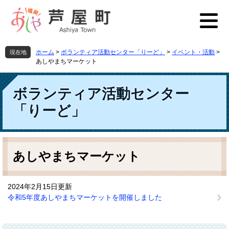
ペ
メ
ー
ニ
ジ
ュ
の
ー
先
を
ホーム
>
ボランティア活動センター「りーど」
>
イベント・活動
>
現在地
頭
飛
あしやまちマーケット
で
ば
す
し
ボランティア活動センター
。
て
本
「りーど」
文
へ
本
文
あしやまちマーケット
2024年2月15日更新
令和5年度あしやまちマーケットを開催しました