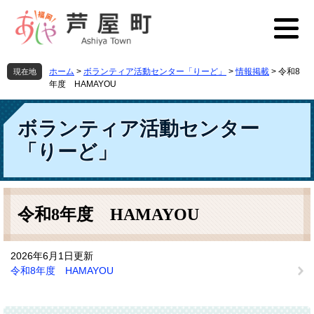
ペ
メ
ー
ニ
ジ
ュ
の
ー
先
を
ホーム
>
ボランティア活動センター「りーど」
>
情報掲載
>
令和8
現在地
頭
飛
年度 HAMAYOU
で
ば
す
し
ボランティア活動センター
。
て
本
「りーど」
文
へ
本
文
令和8年度 HAMAYOU
2026年6月1日更新
令和8年度 HAMAYOU