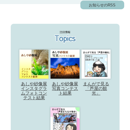
お知らせのRSS
あしや砂像展
あしや砂像展
まんがで見る
インスタグラ
写真コンテス
「芦屋の観
ムフォトコン
ト結果
光」
テスト結果