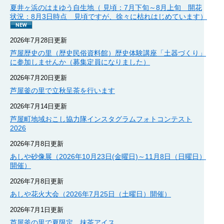
夏井ヶ浜のはまゆう自生地（ 見頃：7月下旬～8月上旬 開花
状況：8月3日時点 見頃ですが、徐々に枯れはじめています）
2026年7月28日更新
芦屋歴史の里（歴史民俗資料館）歴史体験講座「土器づくり」
に参加しませんか（募集定員になりました）
2026年7月20日更新
芦屋釜の里で立秋呈茶を行います
2026年7月14日更新
芦屋町地域おこし協力隊インスタグラムフォトコンテスト
2026
2026年7月8日更新
あしや砂像展（2026年10月23日(金曜日)～11月8日（日曜日）
開催）
2026年7月8日更新
あしや花火大会（2026年7月25日（土曜日）開催）
2026年7月1日更新
芦屋釜の里で夏限定、抹茶アイス