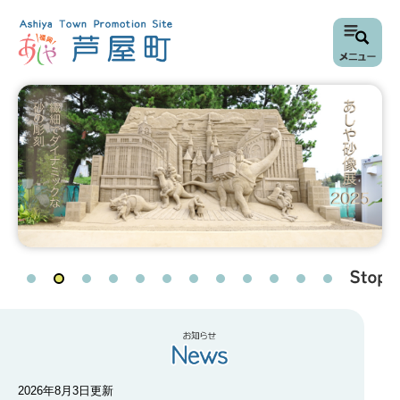
ペ
メ
ー
ニ
ジ
ュ
の
ー
先
を
頭
飛
で
ば
す
し
。
て
本
文
へ
本
文
2026年8月3日更新