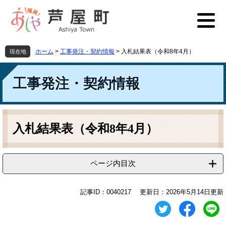
ペ
メ
ー
ニ
ジ
ュ
の
ー
先
を
ホーム
>
工事発注・契約情報
>
入札結果表（令和8年4月）
現在地
頭
飛
で
ば
す
し
工事発注・契約情報
。
て
本
文
本
へ
文
入札結果表（令和8年4月）
ページ内目次
記事ID：0040217
更新日：2026年5月14日更新