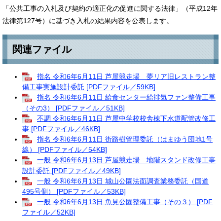
「公共工事の入札及び契約の適正化の促進に関する法律」（平成12年
法律第127号）に基づき入札の結果内容を公表します。
関連ファイル​​
指名 令和6年6月11日 芦屋競走場 夢リア旧レストラン整
備工事実施設計委託 [PDFファイル／59KB]
指名 令和6年6月11日 給食センター給排気ファン整備工事
（その3） [PDFファイル／51KB]
不調 令和6年6月11日 芦屋中学校校舎棟下水道配管改修工
事 [PDFファイル／46KB]
指名 令和6年6月11日 街路樹管理委託（はまゆう団地1号
線） [PDFファイル／54KB]
一般 令和6年6月13日 芦屋競走場 地階スタンド改修工事
設計委託 [PDFファイル／49KB]
一般 令和6年6月13日 城山公園法面調査業務委託（国道
495号側） [PDFファイル／53KB]
一般 令和6年6月13日 魚見公園整備工事（その３） [PDF
ファイル／52KB]