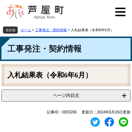
ペ
メ
ー
ニ
ジ
ュ
の
ー
先
を
ホーム
>
工事発注・契約情報
>
入札結果表（令和6年6月）
現在地
頭
飛
で
ば
す
し
工事発注・契約情報
。
て
本
文
本
へ
文
入札結果表（令和6年6月）
ページ内目次
記事ID：0033206
更新日：2024年6月26日更新