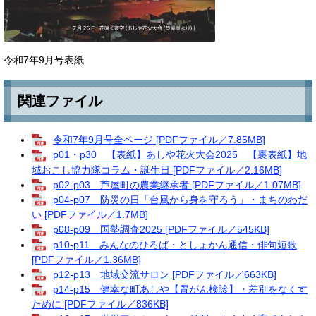
令和7年9月号表紙
関連ファイル
令和7年9月号全ページ [PDFファイル／7.85MB]
p01・p30 【表紙】あしや花火大会2025 【裏表紙】地
域おこし協力隊コラム・誕生日 [PDFファイル／2.16MB]
p02-p03 芦屋町の農業継承者 [PDFファイル／1.07MB]
p04-p07 防災の日「台風から身を守ろう」・まちのわだ
い [PDFファイル／1.7MB]
p08-p09 国勢調査2025 [PDFファイル／545KB]
p10-p11 みんなのひろば・としょかん通信・俳句短歌
[PDFファイル／1.36MB]
p12-p13 地域交流サロン [PDFファイル／663KB]
p14-p15 健幸な町あしや【胃がん検診】・差別をなくす
ために [PDFファイル／836KB]