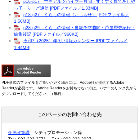
p16-p17 世界アルツハイマー月間・すくすく育てあしや
っ子・りーど通信 [PDFファイル／1.33MB]
p18-p27 くらしの情報（おしらせ） [PDFファイル／
1.56MB]
p28-p29 くらしの情報・自殺予防週間・芦屋歴史紀行・
編集後記 [PDFファイル／960KB]
令和7（2025）年9月情報カレンダー [PDFファイル／
1.44MB]
PDF形式のファイルをご覧いただく場合には、Adobe社が提供するAdobe
Readerが必要です。
Adobe Readerをお持ちでない方は、バナーのリンク先から
ダウンロードしてください。（無料）
このページのお問い合わせ先
企画政策課
シティプロモーション係
Tel：093-223-3571
Fax：093-223-3927