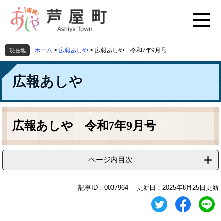
ペ
メ
ー
ニ
ジ
ュ
の
ー
先
を
ホーム
>
広報あしや
>
広報あしや 令和7年9月号
現在地
頭
飛
で
ば
す
し
広報あしや
。
て
本
文
本
へ
文
広報あしや 令和7年9月号
ページ内目次
記事ID：0037964
更新日：2025年8月25日更新